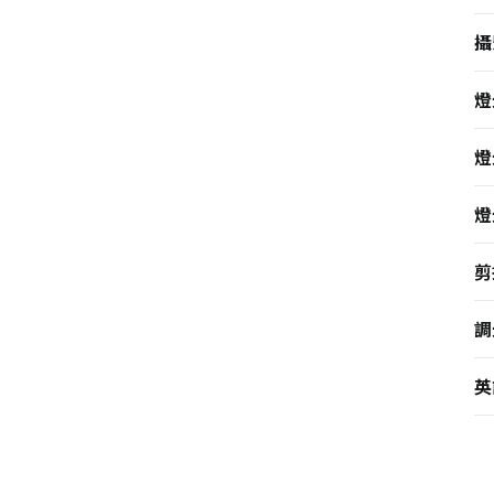
攝
燈
燈
燈
剪
調
英