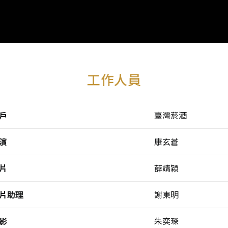
工作人員
戶
臺灣菸酒
演
康玄蒼
片
薛靖穎
片助理
謝東明
影
朱奕琛