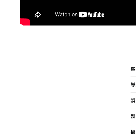
客
導
製
製
攝