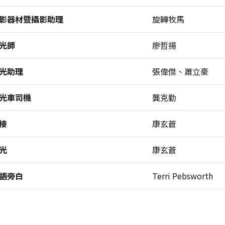
影器材暨攝影助理
旋轉牧馬
光師
廖哲揚
光助理
張偉傑、蕭立豪
光車司機
龔克勤
接
康玄蒼
光
康玄蒼
語旁白
Terri Pebsworth