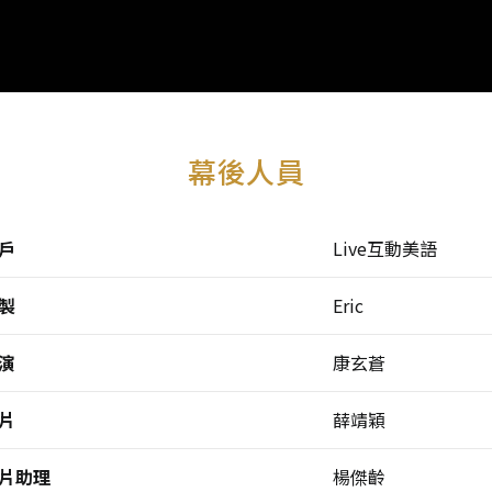
幕後人員
戶
Live互動美語
製
Eric
演
康玄蒼
片
薛靖穎
片助理
楊傑齡