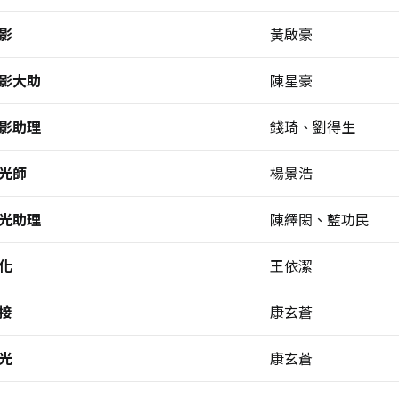
影
黃啟豪
影大助
陳星豪
影助理
錢琦、劉得生
光師
楊景浩
光助理
陳繹閎、藍功民
化
王依潔
接
康玄蒼
光
康玄蒼